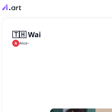
🇹🇭 Wai
A
Alice~