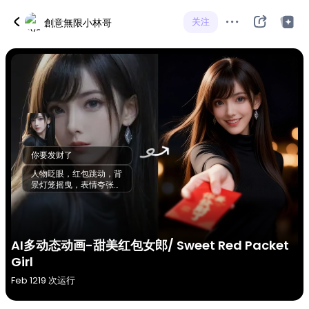
关注
創意無限小林哥
你要发财了
人物眨眼，红包跳动，背
景灯笼摇曳，表情夸张第
1秒：人物突然眨眼，嘴
角上扬第2秒：红包在手
中轻快跳动第3秒：背景
灯笼左右摇摆，光线明亮
第4秒：人物表情略显夸
AI多动态动画-甜美红包女郎/ Sweet Red Packet
张，充满趣味第5秒：红
Girl
包突然向前弹出，带有短
暂残影
Feb 12
19 次运行