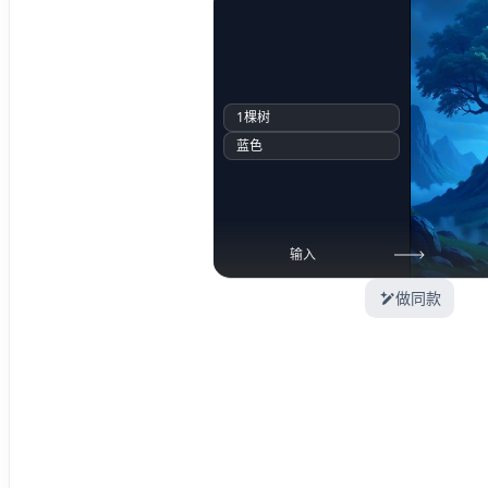
1棵树
蓝色
输入
做同款