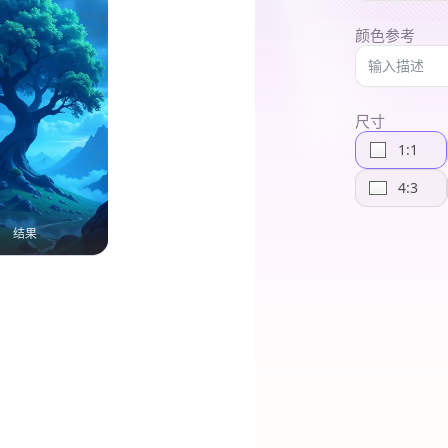
颜色参考
尺寸
1:1
4:3
结果