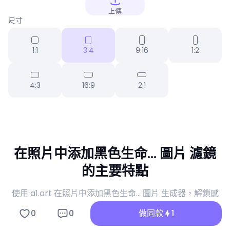
上傳
尺寸
1:1
3:4
9:16
1:2
4:3
16:9
2:1
在照片中添加黑色生命... 圖片 濾鏡
的主要特點
使用 a1.art 在照片中添加黑色生命... 圖片 生成器，解鎖感
官放鬆與病毒內容創作的新維度。
0
0
做同款
1