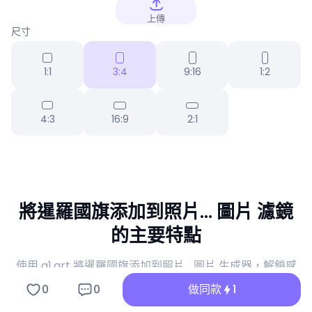
上傳
尺寸
1:1
3:4
9:16
1:2
4:3
16:9
2:1
將暹羅國旗添加到照片... 圖片 濾鏡
的主要特點
使用 a1.art 將暹羅國旗添加到照片... 圖片 生成器，解鎖感
官放鬆與病毒內容創作的新維度。
0
0
做同款
1