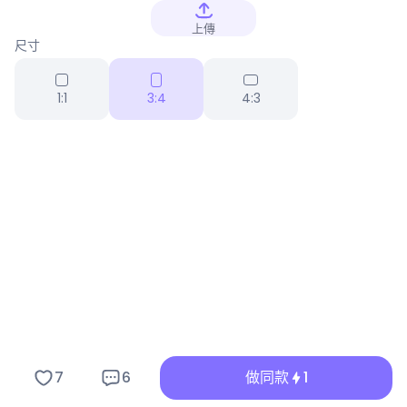
上傳
尺寸
1:1
3:4
4:3
7
6
做同款
1