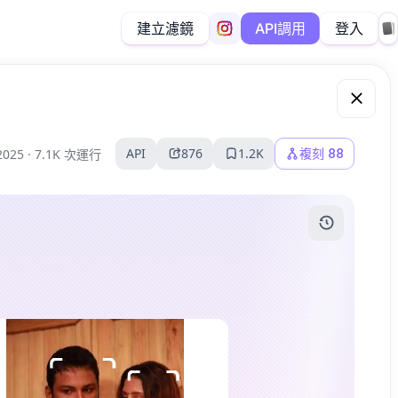
建立濾鏡
登入
API調用
API
876
1.2K
複刻
88
2025 ·
7.1K 次運行