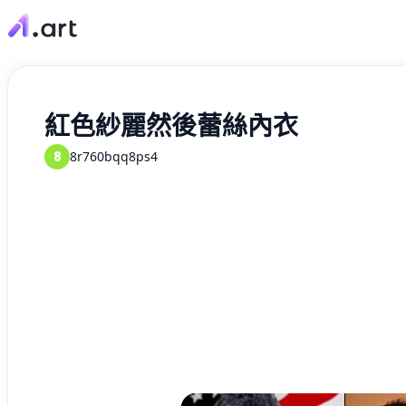
紅色紗麗然後蕾絲內衣
8
8r760bqq8ps4