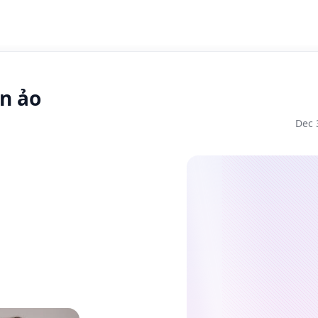
n ảo
Dec 