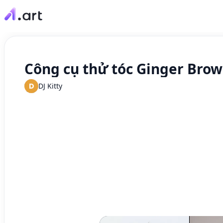
Công cụ thử tóc Ginger Brow
D
DJ Kitty