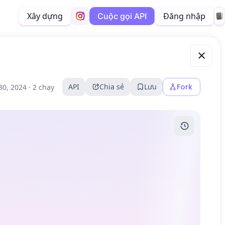
Xây dựng
Đăng nhập
Cuộc gọi API
API
Chia sẻ
Lưu
Fork
30, 2024 ·
2 chạy