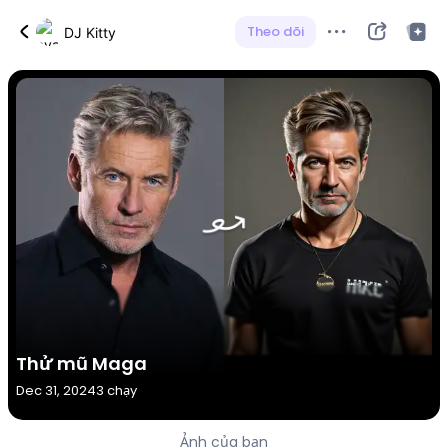
Theo dõi
DJ Kitty
Thử mũ Maga
Dec 31, 2024
3 chạy
Ảnh của bạn