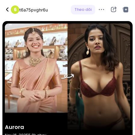
6
Theo dõi
t6a75pvghr6u
Aurora