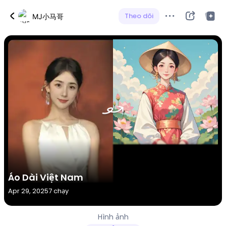
Theo dõi
MJ小马哥
Áo Dài Việt Nam
Apr 29, 2025
7 chạy
Hình ảnh