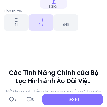
Tải lên
Kích thước
1:1
3:4
9:16
Các Tính Năng Chính của Bộ
Lọc Hình ảnh Áo Dài Việ...
Mở khóa một chiều không gian mới của sự thư giãn
giác quan và tạo nội dung lan truyền với công cụ tạo
2
0
Tạo
1
Hình ảnh Áo Dài Việ... của a1.art.