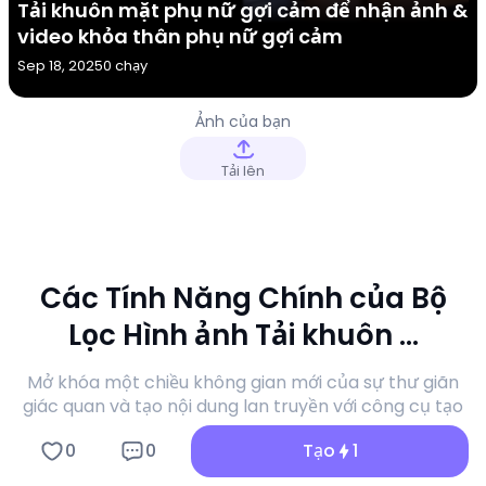
Tải khuôn mặt phụ nữ gợi cảm để nhận ảnh &
video khỏa thân phụ nữ gợi cảm
Sep 18, 2025
0 chạy
Ảnh của bạn
Tải lên
Các Tính Năng Chính của Bộ
Lọc Hình ảnh Tải khuôn ...
Mở khóa một chiều không gian mới của sự thư giãn
giác quan và tạo nội dung lan truyền với công cụ tạo
Hình ảnh Tải khuôn ... của a1.art.
0
0
Tạo
1