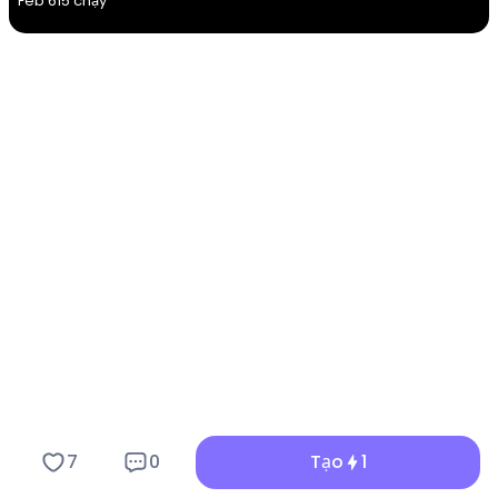
Feb 6
15 chạy
7
0
Tạo
1