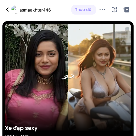
Theo dõi
asmaakhter446
Xe đạp sexy