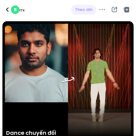
R
Theo dõi
rrx
​​ Dance chuyển đổi ​​