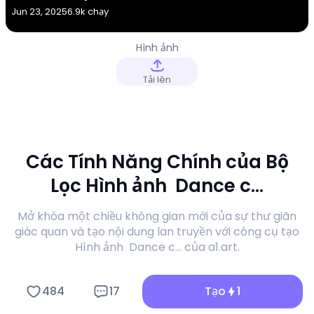
Jun 23, 2025
6.9k chạy
Hình ảnh
Tải lên
Các Tính Năng Chính của Bộ
Lọc Hình ảnh ​​ Dance c...
Mở khóa một chiều không gian mới của sự thư giãn
giác quan và tạo nội dung lan truyền với công cụ tạo
Hình ảnh ​​ Dance c... của a1.art.
484
17
Tạo
1