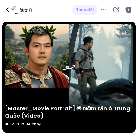
Theo dõi
陳文舟
[Master_Movie Portrait] 🌟 Năm rắn ở Trung
Quốc (Video)
Jul 2, 2025
114 chạy