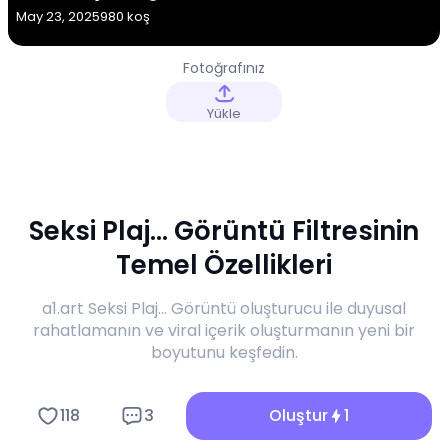
May 23, 2025
980 koş
Fotoğrafınız
Yükle
Seksi Plaj... Görüntü Filtresinin
Temel Özellikleri
a1.art Seksi Plaj... Görüntü oluşturucu ile duyusal
rahatlamanın ve viral içerik oluşturmanın yeni bir
boyutunu keşfedin.
118
3
Oluştur
1