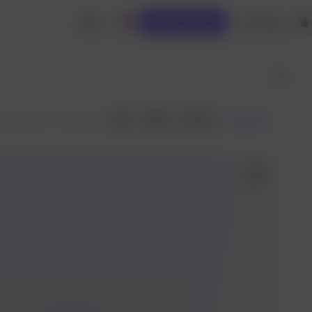
Bina
Giriş yap
API Çağrıları
API
66
152
çatal
ec 9, 2025 ·
1.4K koş