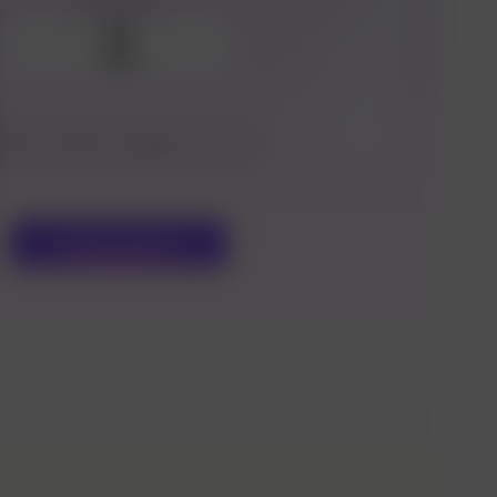
Fotoğrafınız
Yükle
1:1
3:4
9:16
1:2
Oluşturmak
2