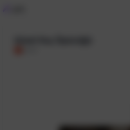
Güzel Koç Öpücüğü
L
Lizzie-R