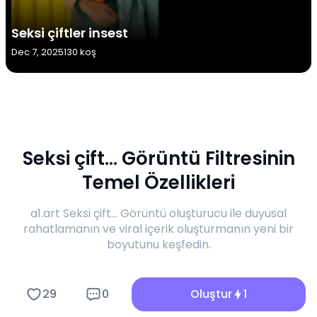
Seksi çiftler insest
Dec 7, 2025
130 koş
Seksi çift... Görüntü Filtresinin
Temel Özellikleri
a1.art Seksi çift... Görüntü oluşturucu ile duyusal
rahatlamanın ve viral içerik oluşturmanın yeni bir
boyutunu keşfedin.
29
0
Oluştur
1