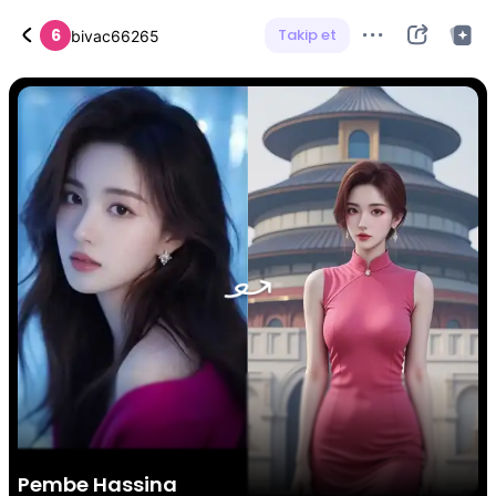
6
Takip et
bivac66265
Pembe Hassina