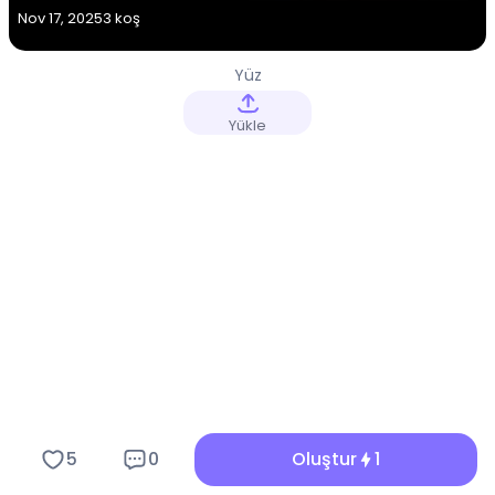
Nov 17, 2025
3 koş
Yüz
Yükle
5
0
Oluştur
1