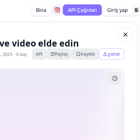
Bina
Giriş yap
API Çağrıları
 ve video elde edin
API
Paylaş
Kaydet
çatal
, 2025 ·
0 koş