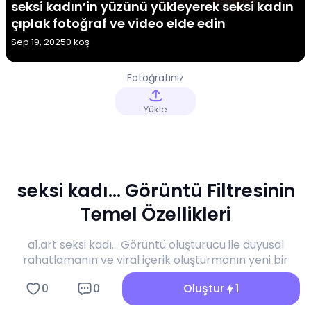
seksi kadın’in yüzünü yükleyerek seksi kadın
çıplak fotoğraf ve video elde edin
Sep 19, 2025
0 koş
Fotoğrafınız
Yükle
seksi kadı... Görüntü Filtresinin
Temel Özellikleri
a1.art seksi kadı... Görüntü oluşturucu ile duyusal
rahatlamanın ve viral içerik oluşturmanın yeni bir
boyutunu keşfedin.
0
0
Oluştur
1