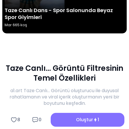
Taze Canlı Dans - Spor Salonunda Beyaz
Spor Giyimleri
Mar 6
65 koş
Taze Canlı... Görüntü Filtresinin
Temel Özellikleri
a1.art Taze Canlı... Görüntü oluşturucu ile duyusal
rahatlamanın ve viral içerik oluşturmanın yeni bir
boyutunu keşfedin.
8
0
Oluştur
1