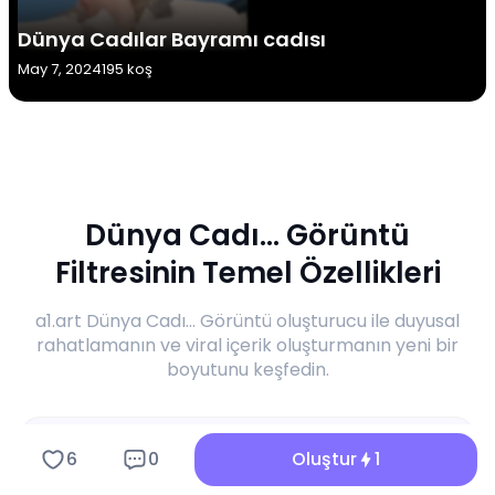
Dünya Cadılar Bayramı cadısı
May 7, 2024
195 koş
Dünya Cadı... Görüntü
Filtresinin Temel Özellikleri
a1.art Dünya Cadı... Görüntü oluşturucu ile duyusal
rahatlamanın ve viral içerik oluşturmanın yeni bir
boyutunu keşfedin.
6
0
Oluştur
1