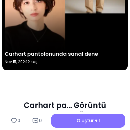
Carhart pantolonunda sanal dene
Nov 15, 2024
2 koş
Carhart pa... Görüntü
Filtresinin Temel Özellikleri
0
0
Oluştur
1
a1.art Carhart pa... Görüntü oluşturucu ile duyusal