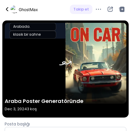
Takip et
GhostMax
Arabada.
klasik bir sahne
Araba Poster Generatöründe
Dec 3, 2024
3 koş
Posta başlığı