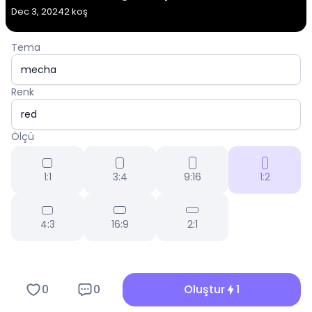
Dec 3, 2024
2 koş
Tema
Renk
Ölçü
1:1
3:4
9:16
1:2
4:3
16:9
2:1
0
0
Oluştur
1