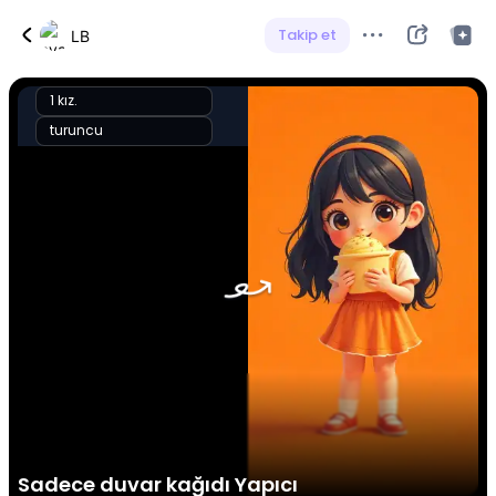
Takip et
LB
1 kız.
turuncu
Sadece duvar kağıdı Yapıcı