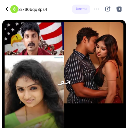
8
ติดตาม
8r760bqq8ps4