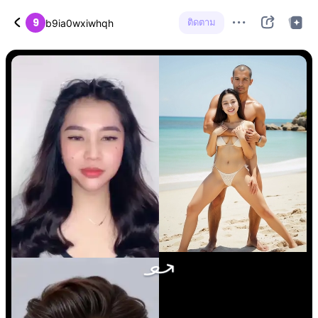
9
ติดตาม
b9ia0wxiwhqh