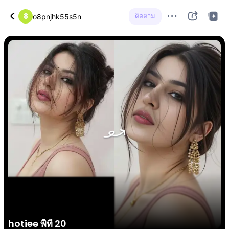
8
ติดตาม
o8pnjhk55s5n
hotiee พิที 20