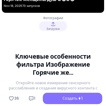
Nov 18, 2025
70 запусков
Фотографии
Загрузка
Ключевые особенности
фильтра Изображение
Горячие же...
Откройте новое измерение сенсорного
расслабления и создания вирусного контента с
генератором Изображение a1.art Горячие же....
36
1
Создать
1