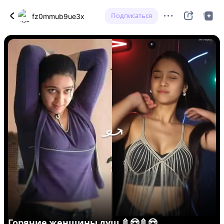
Подписаться
fz0mmub9ue3x
Горячие женщины душ 🚿😍🚿😍