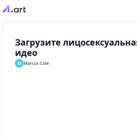
Загрузите лицосексуальна
идео
M
Marcus Cole