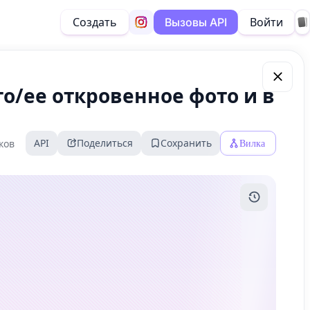
Создать
Войти
Вызовы API
о/ее откровенное фото и в
API
Поделиться
Сохранить
Вилка
ков