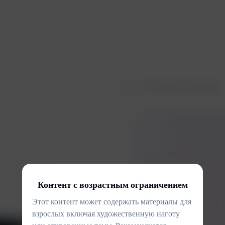
Fork von
Любовный поцелуй
Контент с возрастным ограничением
Этот контент может содержать материалы для
взрослых включая художественную наготу