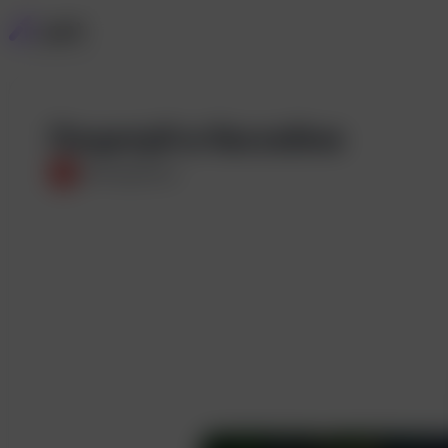
Поцелуй в бассейне
N
n4omugcazzzo