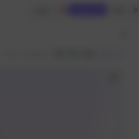
Создать
Войти
Вызовы API
API
1
6
Вилка
3
Feb 9 ·
32 запусков