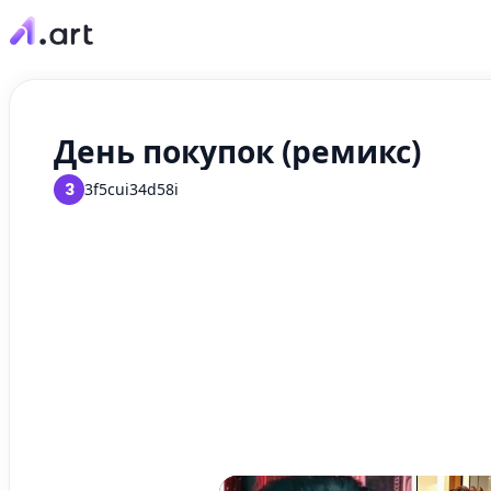
День покупок (ремикс)
3
3f5cui34d58i