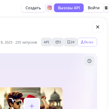
Создать
Войти
Вызовы API
API
3
24
Вилка
18, 2025 ·
235 запусков