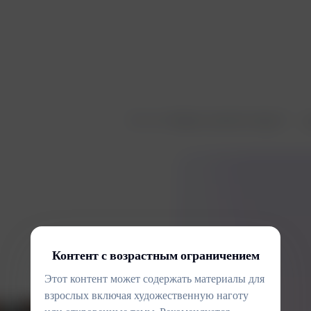
Fork von
Парень касается лица
J
Контент с возрастным ограничением
Этот контент может содержать материалы для
взрослых включая художественную наготу