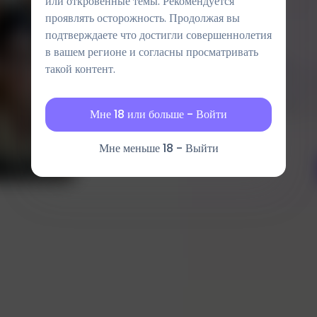
или откровенные темы. Рекомендуется
проявлять осторожность. Продолжая вы
подтверждаете что достигли совершеннолетия
в вашем регионе и согласны просматривать
Размер
такой контент.
1:1
4:3
Мне 18 или больше - Войти
Мне меньше 18 - Выйти
Результат