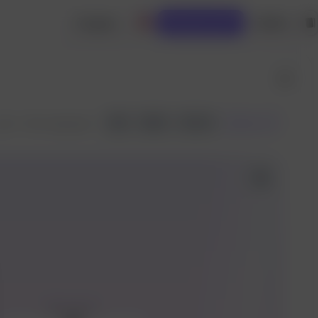
Создать
Войти
Вызовы API
API
25
124
Вилка
5
an 4 ·
461 запусков
Твое фото.