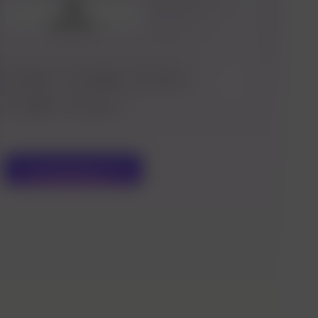
Загрузить
3:4
9:16
1:2
16:9
2:1
Сгенерировать
2