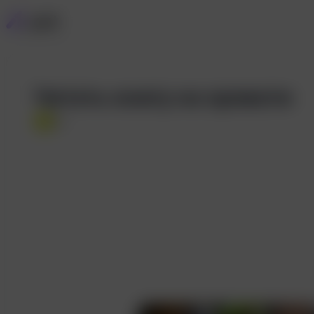
Читать книгу на кровати
C
CC