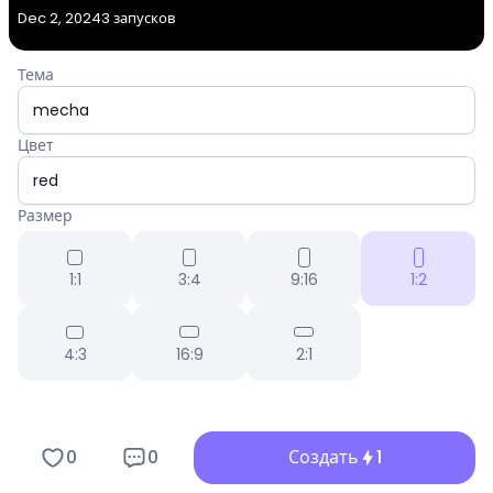
Dec 2, 2024
3 запусков
Тема
Цвет
Размер
1:1
3:4
9:16
1:2
4:3
16:9
2:1
0
0
Создать
1