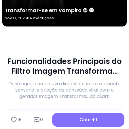
Transformar-se em vampiro 🧛 🎃
Nov 13, 2025
64 execuções
Funcionalidades Principais do
Filtro Imagem Transforma...
Desbloqueie uma nova dimensão de relaxamento
sensorial e criação de conteúdo viral com o
gerador Imagem Transforma... do a1.art.
18
0
Criar
1