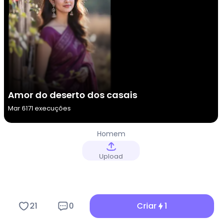
Amor do deserto dos casais
Mar 6
171 execuções
Homem
Upload
21
0
Criar
1
Funcionalidades Principais do