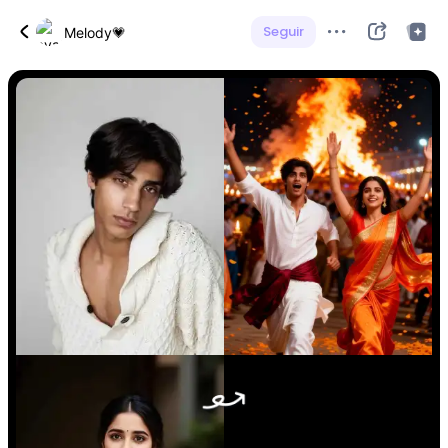
Seguir
Melody💗