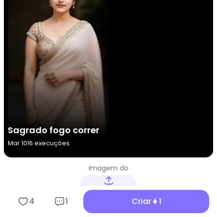
Sagrado fogo correr
Mar 10
16 execuções
Imagem do
homem
Upload
4
1
Criar
1