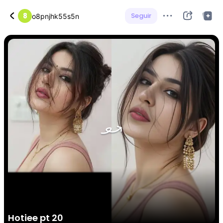
8
Seguir
o8pnjhk55s5n
Hotiee pt 20