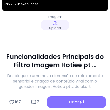
Jan 28
2.1k execuções
Imagem
Upload
Funcionalidades Principais do
Filtro Imagem Hotiee pt ...
Desbloqueie uma nova dimensão de relaxamento
sensorial e criação de conteúdo viral com o
gerador Imagem Hotiee pt ... do a1.art.
167
7
Criar
1