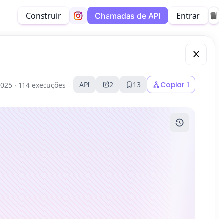
Construir
Entrar
Chamadas de API
API
2
13
Copiar
1
2025 ·
114 execuções