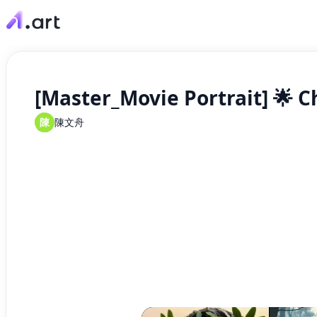
[Master_Movie Portrait] 🌟 
陳
陳文舟