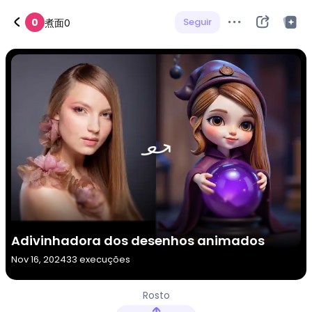
0
Seguir
煮面0
Adivinhadora dos desenhos animados
Nov 16, 2024
33 execuções
Rosto