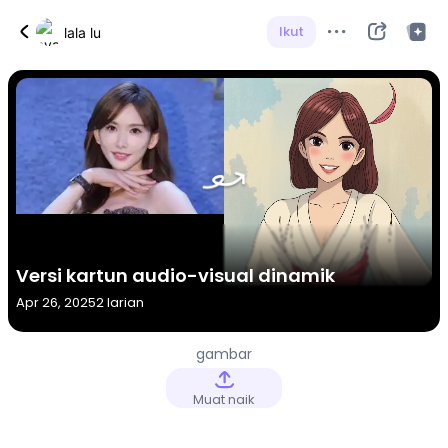
Ikut
lala lu
Versi kartun audio-visual dinamik
Apr 26, 2025
2 larian
gambar
Muat naik