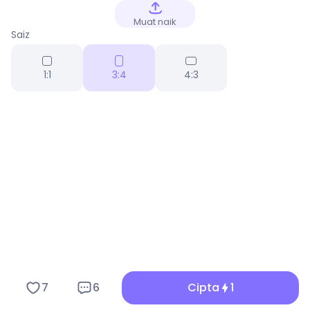
Muat naik
Saiz
1:1
3:4
4:3
7
6
Cipta
1