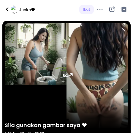
Ikut
Junko♥
Sila gunakan gambar saya ♥