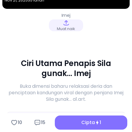
Nov 21, 2025
35 larian
Imej
Muat naik
Ciri Utama Penapis Sila
gunak... Imej
Buka dimensi baharu relaksasi deria dan
penciptaan kandungan viral dengan penjana Imej
Sila gunak... a1.art.
10
15
Cipta
1