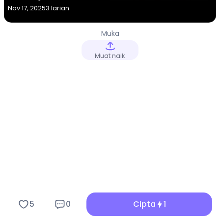
Nov 17, 2025
3 larian
Muka
Muat naik
5
0
Cipta
1