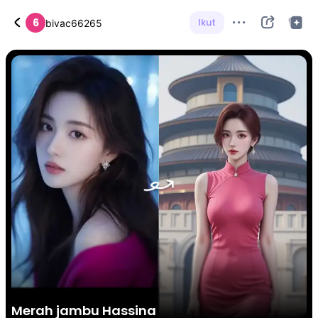
6
Ikut
bivac66265
Merah jambu Hassina