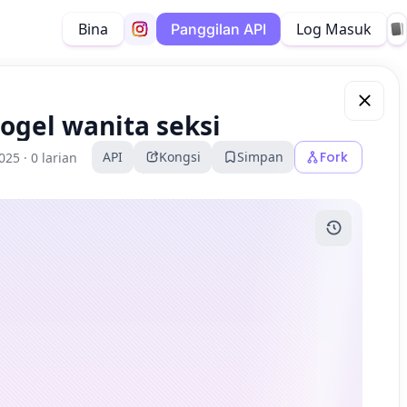
Bina
Log Masuk
Panggilan API
ogel wanita seksi
API
Kongsi
Simpan
Fork
025 ·
0 larian