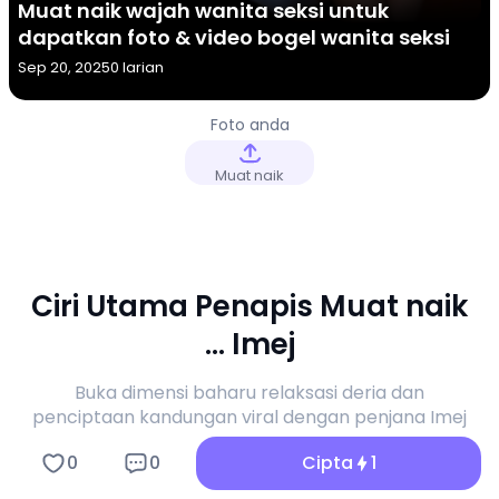
Muat naik wajah wanita seksi untuk
dapatkan foto & video bogel wanita seksi
Sep 20, 2025
0 larian
Foto anda
Muat naik
Ciri Utama Penapis Muat naik
... Imej
Buka dimensi baharu relaksasi deria dan
penciptaan kandungan viral dengan penjana Imej
Muat naik ... a1.art.
0
0
Cipta
1