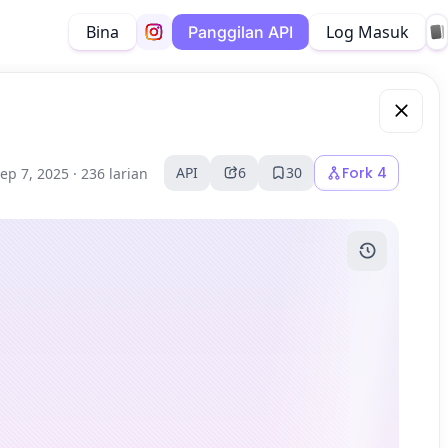
Bina
Log Masuk
Panggilan API
API
6
30
Fork
4
ep 7, 2025 ·
236 larian