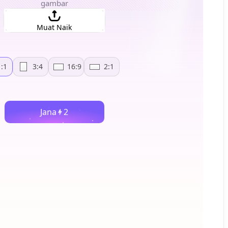
gambar
Muat Naik
1:1
3:4
16:9
2:1
Jana
2