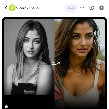
8
Ikut
o8pnjhk55s5n
🔥