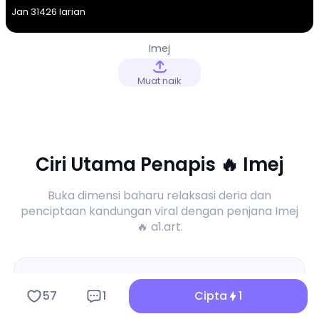
Jan 31
426 larian
Imej
Muat naik
Ciri Utama Penapis 🔥 Imej
Buka dimensi baharu relaksasi deria dan
penciptaan kandungan viral dengan penjana Imej
🔥 a1.art.
57
1
Cipta
1