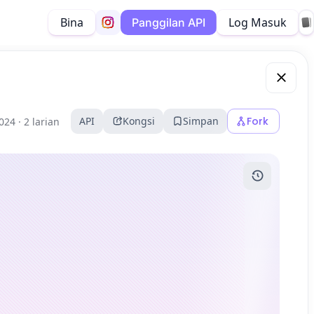
Bina
Log Masuk
Panggilan API
API
Kongsi
Simpan
Fork
024 ·
2 larian